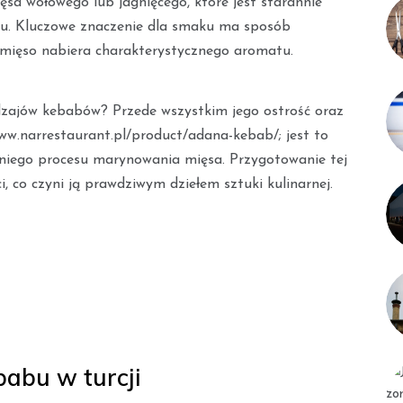
ęsa wołowego lub jagnięcego, które jest starannie
rzu. Kluczowe znaczenie dla smaku ma sposób
 mięso nabiera charakterystycznego aromatu.
zajów kebabów? Przede wszystkim jego ostrość oraz
ww.narrestaurant.pl/product/adana-kebab/; jest to
dniego procesu marynowania mięsa. Przygotowanie tej
 co czyni ją prawdziwym dziełem sztuki kulinarnej.
babu w turcji