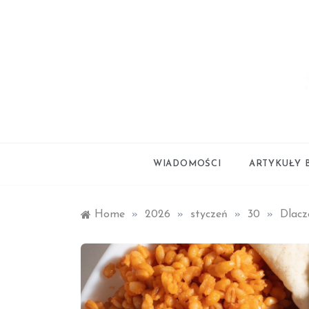
Skip
to
content
styl życia
smartl
WIADOMOŚCI
ARTYKUŁY 
Home
»
2026
»
styczeń
»
30
»
Dlacz