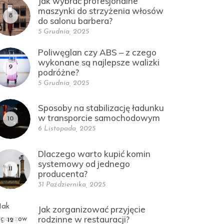
Jak wybrać profesjonalne
maszynki do strzyżenia włosów
8
do salonu barbera?
5 Grudnia, 2025
Poliwęglan czy ABS – z czego
wykonane są najlepsze walizki
9
podróżne?
5 Grudnia, 2025
Sposoby na stabilizację ładunku
w transporcie samochodowym
10
6 Listopada, 2025
Dlaczego warto kupić komin
systemowy od jednego
11
producenta?
31 Października, 2025
Jak zorganizować przyjęcie
rodzinne w restauracji?
12