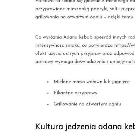
Potrawa ta składa się głównie z mielonego mi
przyprawiane mieszanką papryki, soli i piep
grillowania na otwartym ogniu – dzięki temu
Co wyróżnia Adana kebab spośród innych rod
intensywność smaku, co potwierdza https://w
efekt użycia ostrych przypraw oraz odpowie
potrawy wymaga doświadczenia i umiejętności,
Mielone mięso wołowe lub jagnięce
Pikantne przyprawy
Grillowanie na otwartym ogniu
Kultura jedzenia adana ke