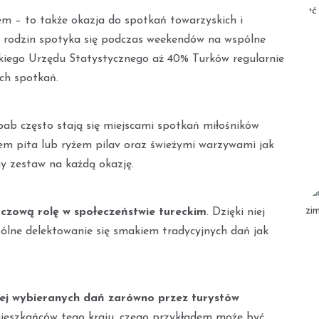
iem – to także okazja do spotkań towarzyskich i
ch rodzin spotyka się podczas weekendów na wspólne
ckiego Urzędu Statystycznego aż 40% Turków regularnie
ch spotkań.
ab często stają się miejscami spotkań miłośników
bem pita lub ryżem pilav oraz świeżymi warzywami jak
y zestaw na każdą okazję.
uczową rolę w społeczeństwie tureckim
. Dzięki niej
pólne delektowanie się smakiem tradycyjnych dań jak
ej wybieranych dań zarówno przez turystów
mieszkańców tego kraju, czego przykładem może być