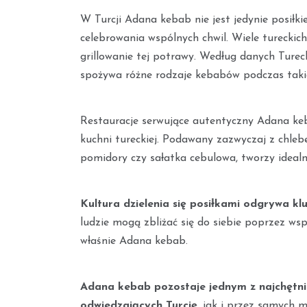
W Turcji Adana kebab nie jest jedynie posiłk
celebrowania wspólnych chwil. Wiele turecki
grillowanie tej potrawy. Według danych Ture
spożywa różne rodzaje kebabów podczas taki
Restauracje serwujące autentyczny Adana keb
kuchni tureckiej. Podawany zazwyczaj z chle
pomidory czy sałatka cebulowa, tworzy idealn
Kultura dzielenia się posiłkami odgrywa kl
ludzie mogą zbliżać się do siebie poprzez ws
właśnie Adana kebab.
Adana kebab pozostaje jednym z najchętni
odwiedzających Turcję
, jak i przez samych 