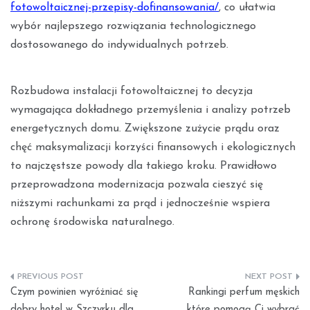
fotowoltaicznej-przepisy-dofinansowania/
, co ułatwia
wybór najlepszego rozwiązania technologicznego
dostosowanego do indywidualnych potrzeb.
Rozbudowa instalacji fotowoltaicznej to decyzja
wymagająca dokładnego przemyślenia i analizy potrzeb
energetycznych domu. Zwiększone zużycie prądu oraz
chęć maksymalizacji korzyści finansowych i ekologicznych
to najczęstsze powody dla takiego kroku. Prawidłowo
przeprowadzona modernizacja pozwala cieszyć się
niższymi rachunkami za prąd i jednocześnie wspiera
ochronę środowiska naturalnego.
Nawigacja
Czym powinien wyróżniać się
Rankingi perfum męskich
wpisu
dobry hotel w Szczyrku dla
które pomogą Ci wybrać