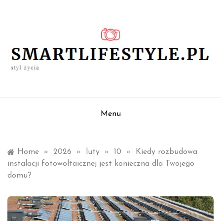
Skip
to
content
styl życia
smartlifestyle.pl
Menu
Home
»
2026
»
luty
»
10
»
Kiedy rozbudowa
instalacji fotowoltaicznej jest konieczna dla Twojego
domu?