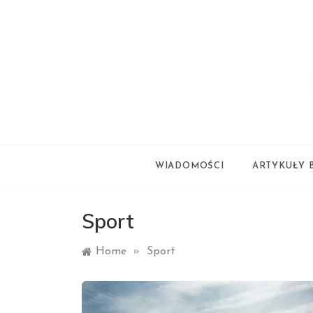
Skip
to
content
styl życia
smartl
WIADOMOŚCI
ARTYKUŁY 
Sport
Home
»
Sport