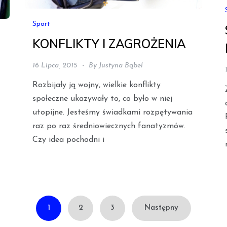
Sport
KONFLIKTY I ZAGROŻENIA
16 Lipca, 2015
By
Justyna Bąbel
Rozbijały ją wojny, wielkie konflikty
społeczne ukazywały to, co było w niej
utopijne. Jesteśmy świadkami rozpętywania
raz po raz średnio­wiecznych fanatyzmów.
Czy idea pochodni i
1
2
3
Następny