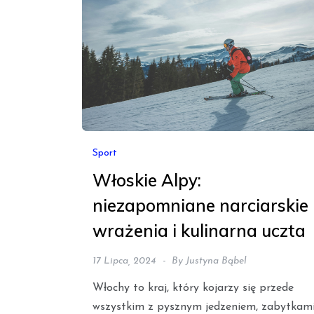
Sport
Włoskie Alpy:
niezapomniane narciarskie
wrażenia i kulinarna uczta
17 Lipca, 2024
By
Justyna Bąbel
Włochy to kraj, który kojarzy się przede
wszystkim z pysznym jedzeniem, zabytkam