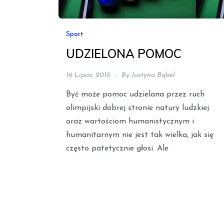
Sport
UDZIELONA POMOC
16 Lipca, 2015
By
Justyna Bąbel
Być może pomoc udzielana przez ruch
olimpijski dobrej stronie natury ludzkiej
oraz wartoś­ciom humanistycznym i
humanitarnym nie jest tak wielka, jak się
często patetycznie głosi. Ale
Stronicowanie
wpisów