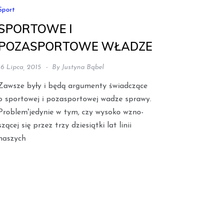
Sport
SPORTOWE I
POZASPORTOWE WŁADZE
16 Lipca, 2015
By
Justyna Bąbel
Zawsze były i będą argumenty świadczące
o sportowej i pozaspor­towej wadze sprawy.
Problem'jedynie w tym, czy wysoko wzno­
szącej się przez trzy dziesiątki lat linii
naszych