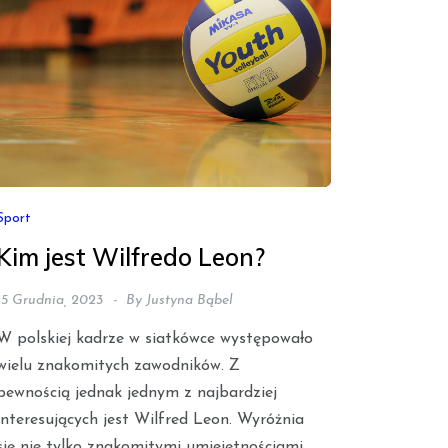
Sport
Kim jest Wilfredo Leon?
15 Grudnia, 2023
By
Justyna Bąbel
W polskiej kadrze w siatkówce występowało
wielu znakomitych zawodników. Z
pewnością jednak jednym z najbardziej
interesujących jest Wilfred Leon. Wyróżnia
się nie tylko znakomitymi umiejętnościami,