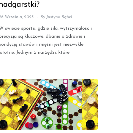
nadgarstki?
26 Września, 2023
By
Justyna Bąbel
W świecie sportu, gdzie siła, wytrzymałość i
precyzja są kluczowe, dbanie o zdrowie i
kondycję stawów i mięśni jest niezwykle
istotne. Jednym z narzędzi, które