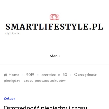
Skip
to
content
styl życia
smartlifestyle.pl
Menu
Home
»
2012
»
czerwiec
»
30
»
Oszczędność
pieniędzy i czasu podczas zakupów
Zakupy
Oszczędność pieniędzy i czasu