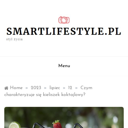
Skip
to
content
styl życia
smartlifestyle.pl
Menu
Home
»
2023
»
lipiec
»
12
»
Czym
charakteryzuje się kieliszek koktajlowy?