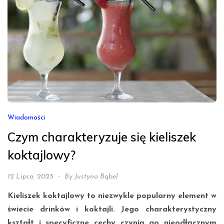
Wiadomości
Czym charakteryzuje się kieliszek
koktajlowy?
12 Lipca, 2023
By
Justyna Bąbel
Kieliszek koktajlowy to niezwykle popularny element w
świecie drinków i koktajli. Jego charakterystyczny
kształt i specyficzne cechy czynią go nieodłącznym