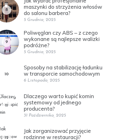
Jak wybrać profesjonalne
maszynki do strzyżenia włosów
8
do salonu barbera?
5 Grudnia, 2025
Poliwęglan czy ABS – z czego
wykonane są najlepsze walizki
9
podróżne?
5 Grudnia, 2025
Sposoby na stabilizację ładunku
w transporcie samochodowym
10
6 Listopada, 2025
Dlaczego warto kupić komin
systemowy od jednego
11
producenta?
31 Października, 2025
Jak zorganizować przyjęcie
rodzinne w restauracji?
12