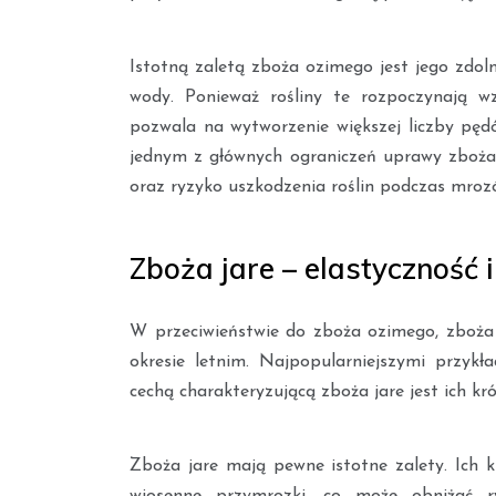
Istotną zaletą zboża ozimego jest jego zdo
wody. Ponieważ rośliny te rozpoczynają wz
pozwala na wytworzenie większej liczby pędó
jednym z głównych ograniczeń uprawy zboża 
oraz ryzyko uszkodzenia roślin podczas mroz
Zboża jare – elastyczność 
W przeciwieństwie do zboża ozimego, zboża j
okresie letnim. Najpopularniejszymi przykł
cechą charakteryzującą zboża jare jest ich k
Zboża jare mają pewne istotne zalety. Ich k
wiosenne przymrozki, co może obniżać r