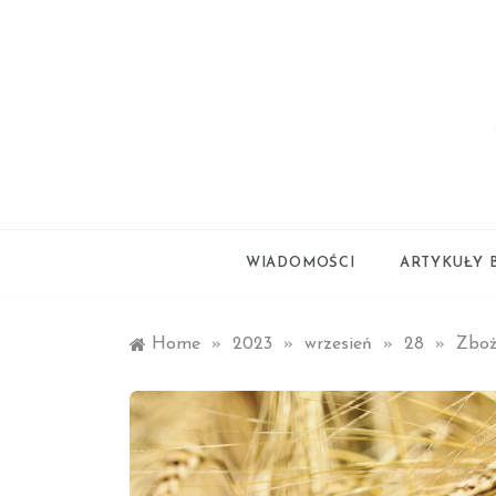
Skip
to
content
styl życia
smartl
WIADOMOŚCI
ARTYKUŁY 
Home
»
2023
»
wrzesień
»
28
»
Zboża