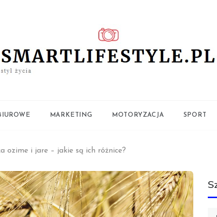
ifestyle.pl
BIUROWE
MARKETING
MOTORYZACJA
SPORT
 ozime i jare – jakie są ich różnice?
S
Sz