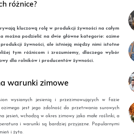
ich różnice?
rywają kluczową rolę w produkcji żywności na całym
oża można podzielić na dwie główne kategorie: ozime
 produkcji żywności, ale istnieją między nimi istotne
bliżej tym różnicom i zrozumiemy, dlaczego wybór
wy dla rolników i producentów żywności.
na warunki zimowe
on wysianych jesienią i przezimowujących w fazie
 ozimego jest jego zdolność do przetrwania surowych
na jesień, wchodzą w okres zimowy jako małe roślinki, a
eratura i warunki są bardziej przyjazne. Popularnymi
ień i żyto.