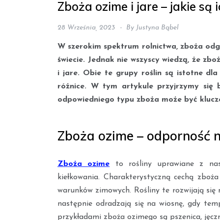
Zboża ozime i jare – jakie są 
28 Września, 2023
By
Justyna Bąbel
W szerokim spektrum rolnictwa, zboża odg
świecie. Jednak nie wszyscy wiedzą, że zb
i jare. Obie te grupy roślin są istotne dla
różnice. W tym artykule przyjrzymy się 
odpowiedniego typu zboża może być kluczo
Zboża ozime – odporność 
Zboża ozime
to rośliny uprawiane z nasi
kiełkowania. Charakterystyczną cechą zboża
warunków zimowych. Rośliny te rozwijają się 
następnie odradzają się na wiosnę, gdy temp
przykładami zboża ozimego są pszenica, jęczm