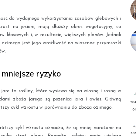
lność do wydajnego wykorzystania zasobów glebowych i
rost na jesieni, mają dłuższy okres wegetacyjny, co
w kłosowych i, w rezultacie, większych plonów. Jednak
ozimego jest jego wrażliwość na wiosenne przymrozki
ów.
i mniejsze ryzyko
are to rośliny, które wysiewa się na wiosnę i rosną w
adami zboża jarego są pszenica jara i owies. Główną
rótszy cykl wzrostu w porównaniu do zboża ozimego.
rótszy cykl wzrostu oznacza, że są mniej narażone na
yzyko strat plonu. Ponadto, rolnicy mają większą