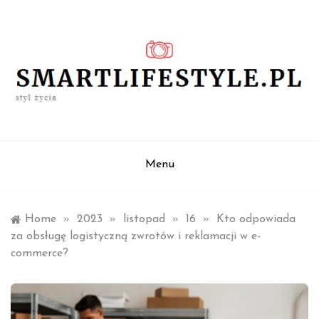
Skip
to
content
styl życia
smartlifestyle.pl
Menu
Home
»
2023
»
listopad
»
16
»
Kto odpowiada
za obsługę logistyczną zwrotów i reklamacji w e-
commerce?