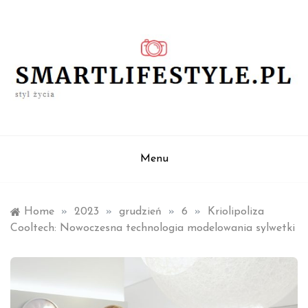
Skip
to
content
styl życia
smartlifestyle.pl
Menu
Home
»
2023
»
grudzień
»
6
»
Kriolipoliza
Cooltech: Nowoczesna technologia modelowania sylwetki