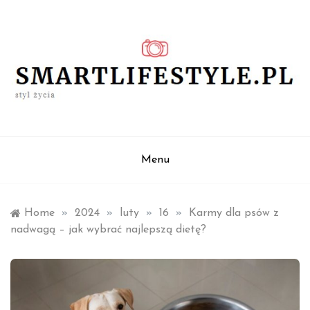
Skip
to
content
styl życia
smartlifestyle.pl
Menu
Home
»
2024
»
luty
»
16
»
Karmy dla psów z
nadwagą – jak wybrać najlepszą dietę?