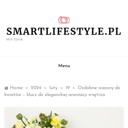
Skip
to
content
styl życia
smartlifestyle.pl
Menu
Home
»
2024
»
luty
»
19
»
Ozdobne wazony do
kwiatów – klucz do eleganckiej aranżacji wnętrza