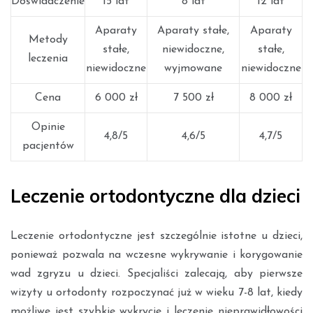
Doświadczenie
15 lat
8 lat
12 lat
Aparaty
Aparaty stałe,
Aparaty
Metody
stałe,
niewidoczne,
stałe,
leczenia
niewidoczne
wyjmowane
niewidoczne
Cena
6 000 zł
7 500 zł
8 000 zł
Opinie
4,8/5
4,6/5
4,7/5
pacjentów
Leczenie ortodontyczne dla dzieci
Leczenie ortodontyczne jest szczególnie istotne u dzieci,
ponieważ pozwala na wczesne wykrywanie i korygowanie
wad zgryzu u dzieci. Specjaliści zalecają, aby pierwsze
wizyty u ortodonty rozpoczynać już w wieku 7-8 lat, kiedy
możliwe jest szybkie wykrycie i leczenie nieprawidłowości