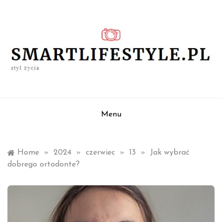
Skip
to
content
styl życia
smartlifestyle.pl
Menu
Home
»
2024
»
czerwiec
»
13
»
Jak wybrać
dobrego ortodonte?