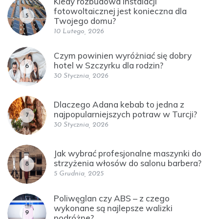
Kiedy rozbudowa instalacji
fotowoltaicznej jest konieczna dla
5
Twojego domu?
10 Lutego, 2026
Czym powinien wyróżniać się dobry
hotel w Szczyrku dla rodzin?
6
30 Stycznia, 2026
Dlaczego Adana kebab to jedna z
najpopularniejszych potraw w Turcji?
7
30 Stycznia, 2026
Jak wybrać profesjonalne maszynki do
strzyżenia włosów do salonu barbera?
8
5 Grudnia, 2025
Poliwęglan czy ABS – z czego
wykonane są najlepsze walizki
9
podróżne?