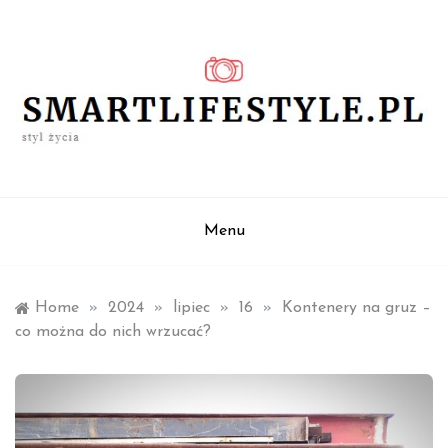
Skip
to
content
styl życia
smartlifestyle.pl
Menu
Home
»
2024
»
lipiec
»
16
»
Kontenery na gruz –
co można do nich wrzucać?