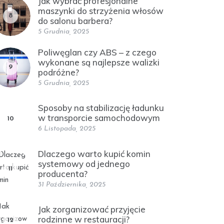
Jak wybrać profesjonalne
maszynki do strzyżenia włosów
8
do salonu barbera?
5 Grudnia, 2025
Poliwęglan czy ABS – z czego
wykonane są najlepsze walizki
9
podróżne?
5 Grudnia, 2025
Sposoby na stabilizację ładunku
w transporcie samochodowym
10
6 Listopada, 2025
Dlaczego warto kupić komin
systemowy od jednego
11
producenta?
31 Października, 2025
Jak zorganizować przyjęcie
rodzinne w restauracji?
12