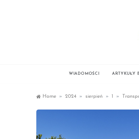
Skip
to
content
styl życia
smartl
WIADOMOŚCI
ARTYKUŁY 
Home
»
2024
»
sierpień
»
1
»
Transpo