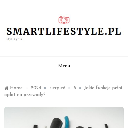
Skip
to
content
styl życia
smartlifestyle.pl
Menu
Home
»
2024
»
sierpień
»
5
»
Jakie funkcje pełni
oplot na przewody?