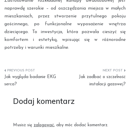
Zastosowanie rozkładanej kanapy dwuosobowej jest
naprawdę szerokie – od oszczędzania miejsca w małych
mieszkaniach, przez stworzenie przytulnego pokoju
gościnnego, po funkcjonalne wyposażenie wnętrza
dziecięcego. To inwestycja, która pozwala cieszyć się
komfortem i estetyką, wpisując się w różnorodne
potrzeby i warunki mieszkalne.
Nawigacja
Jak wygląda badanie EKG
Jak zadbać o szczelność
wpisu
serca?
instalacji gazowej?
Dodaj komentarz
Musisz się
zalogować
, aby móc dodać komentarz.