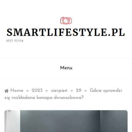
Skip
to
content
styl życia
smartlifestyle.pl
Menu
Home
»
2023
»
sierpień
»
29
»
Gdzie sprawdzi
się rozkładana kanapa dwuosobowa?