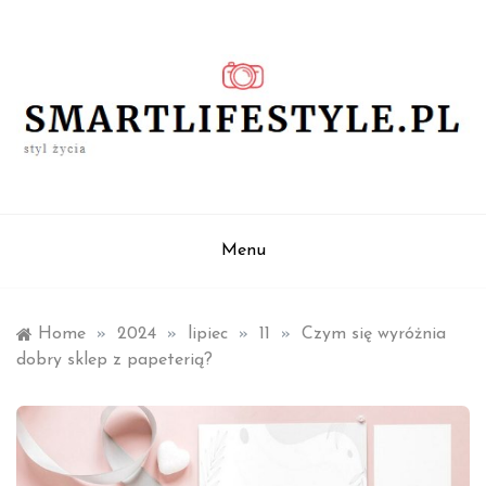
Skip
to
content
styl życia
smartlifestyle.pl
Menu
Home
»
2024
»
lipiec
»
11
»
Czym się wyróżnia
dobry sklep z papeterią?