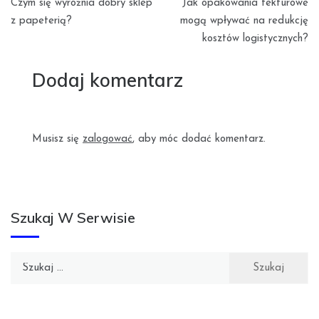
Czym się wyróżnia dobry sklep
Jak opakowania tekturowe
wpisu
z papeterią?
mogą wpływać na redukcję
kosztów logistycznych?
Dodaj komentarz
Musisz się
zalogować
, aby móc dodać komentarz.
Szukaj W Serwisie
Szukaj: