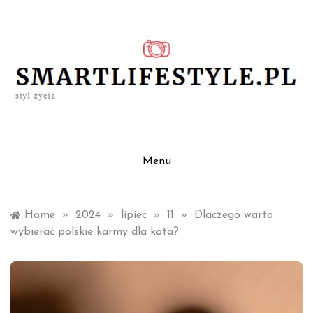
Skip
to
content
styl życia
smartlifestyle.pl
Menu
Home
»
2024
»
lipiec
»
11
»
Dlaczego warto
wybierać polskie karmy dla kota?