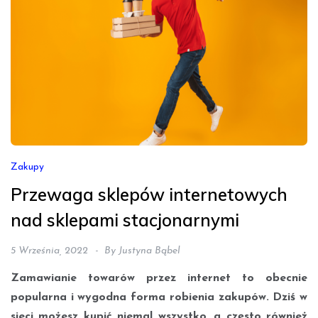
Zakupy
Przewaga sklepów internetowych
nad sklepami stacjonarnymi
5 Września, 2022
By
Justyna Bąbel
Zamawianie towarów przez internet to obecnie
popularna i wygodna forma robienia zakupów. Dziś w
sieci możesz kupić niemal wszystko, a często również